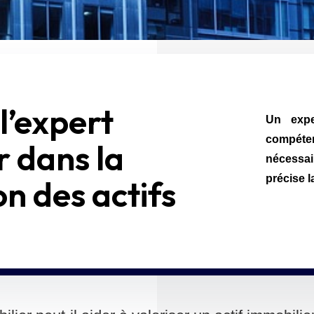
 l’expert
Un expe
compét
r dans la
nécessai
précise l
on des actifs