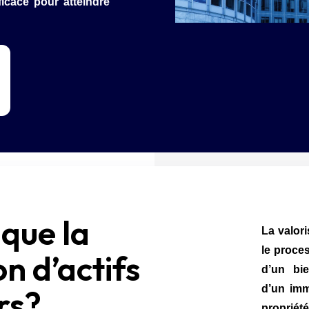
ficace pour atteindre
 que la
La valori
le proce
on d’actifs
d’un bie
d’un imm
rs?
propriété